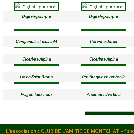
Digitale pourpre
Digitale pourpre
Campanule et pissenlit
Potentie dorée
Cicerbita Alpina
Cicerbita Alpina
Lis de Saint Bruno
Ornithogale en ombrelle
Fragon faux houx
Anémone des bois
L’association « CLUB DE L’AMITIE DE MONTCHAT » fondée 