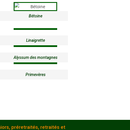
Bétoine
Linaigrette
Alyssum des montagnes
Primevères
s, préretraités, retraités et