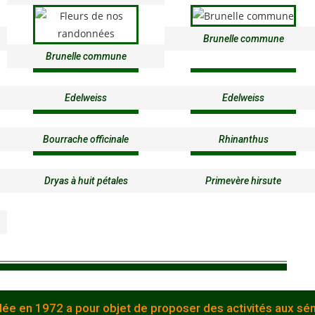
Brunelle commune
Brunelle commune
Edelweiss
Edelweiss
Bourrache officinale
Rhinanthus
Dryas à huit pétales
Primevère hirsute
en 1972 a pour objet de proposer des activités aux sénior