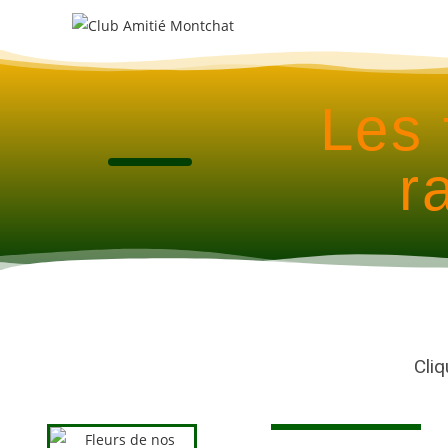
Les 
r
Cliq